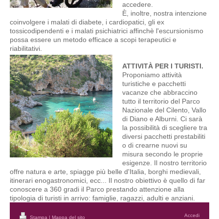
accedere.
È, inoltre, nostra intenzione
coinvolgere i malati di diabete, i cardiopatici, gli ex
tossicodipendenti e i malati psichiatrici affinchè l'escursionismo
possa essere un metodo efficace a scopi terapeutici e
riabilitativi.
ATTIVITÀ PER I TURISTI.
Proponiamo attività
turistiche e pacchetti
vacanze che abbraccino
tutto il territorio del Parco
Nazionale del Cilento, Vallo
di Diano e Alburni. Ci sarà
la possibilità di scegliere tra
diversi pacchetti prestabiliti
o di crearne nuovi su
misura secondo le proprie
esigenze. Il nostro territorio
offre natura e arte, spiagge più belle d'Italia, borghi medievali,
itinerari enogastronomici, ecc... Il nostro obiettivo è quello di far
conoscere a 360 gradi il Parco prestando attenzione alla
tipologia di turisti in arrivo: famiglie, ragazzi, adulti e anziani.
Accedi
Stampa
|
Mappa del sito