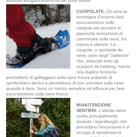
abitudini enogastronomiche dei posti visitati.
CIASPOLATE.
Chi ama la
montagna d'inverno farà
escursionismo sulle
ciaspole per provare la
piacevola sensazione di
camminare sulla neve, fra
natura e silenzio. Le
ciaspole, o racchette da
neve, sono degli "zatteroni"
che, attaccati sotto gli
scarponi da trekking, hanno
una duplice funzione:
permettono di galleggiare sulla neve fresca evitando di
sprofondarci dentro e permettono di non scivolare sulla neve
quando è dura. Sono un mezzo semplice ed efficace per fare
escursionismo sulla neve fresca.
MANUTENZIONE
SENTIERI.
L'attività viene
svolta principalmente
durante i sopralluoghi che
precedono l'escursione e si
occupa di ripristinare la