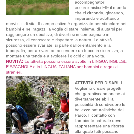
accompagnatori
escursionistici FIE il mondo
che ci circonda, giocando,
imparando e adottando
nuovi stili di vita. Il campo estivo è organizzato per stimolare nei
bambini e nei ragazzi la voglia di stare insieme, di aiutarsi per
raggiungere un obiettivo, di divertirsi in compagnia e in
sicurezza, di conoscere e rispettare la natura. Le attività
possono essere svariate: si parte dall'orientamento e la
topografia, per arrivare ad accendere un fuoco in sicurezza, a
montare una tenda e a svolgere i giochi di una volta.
NOVITÀ:
Le attività possono essere svolte in LINGUA INGLESE
E SPAGNOLA o in LiNGUA ITALIANA per bambini e ragazzi
stranieri.
ATTIVITÀ PER DISABILI.
Vogliamo creare progetti
che garantiscano anche ai
diversamente abili la
possibilità di condividere le
bellezze naturalistiche del
Parco. Il contatto con
l'ambiente naturale deve
rappresentare una risorsa
alla quale tutti possano