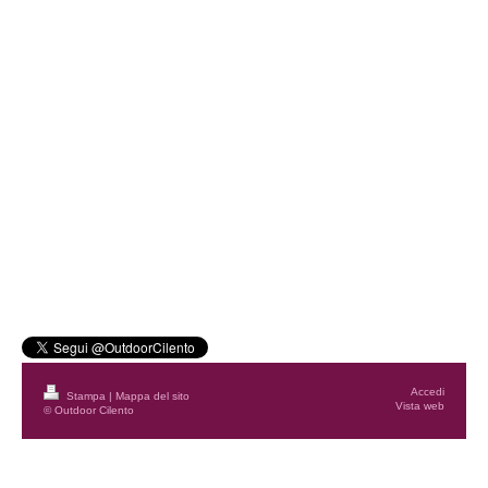
Accedi
Stampa
|
Mappa del sito
Vista web
© Outdoor Cilento